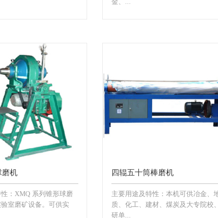
金、...
球磨机
四辊五十筒棒磨机
性：XMQ 系列锥形球磨
主要用途及特性：本机可供冶金、
实验室磨矿设备。可供实
质、化工、建材、煤炭及大专院校
研单...