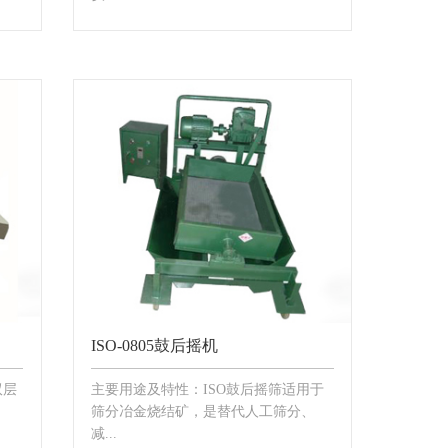
ISO-0805鼓后摇机
双层
主要用途及特性：ISO鼓后摇筛适用于
筛分冶金烧结矿，是替代人工筛分、
减...