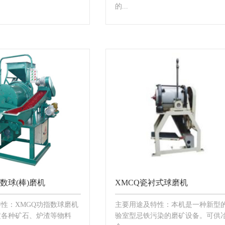
的...
数球(棒)磨机
XMCQ瓷衬式球磨机
性：XMGQ功指数球磨机
主要用途及特性：本机是一种新型
定各种矿石、炉渣等物料
验室型忌铁污染的磨矿设备。可供