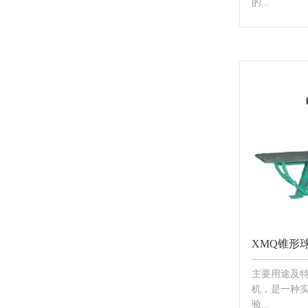
的...
XMQ锥形
主要用途及特
机，是一种
验...