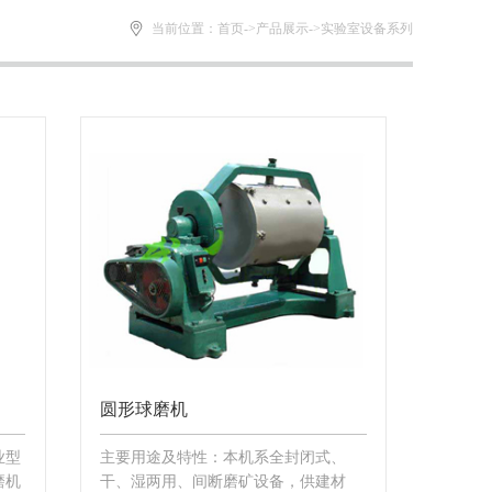
当前位置：
首页
->
产品展示
->
实验室设备系列
圆形球磨机
业型
主要用途及特性：本机系全封闭式、
磨机
干、湿两用、间断磨矿设备，供建材