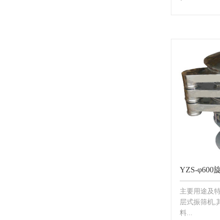
YZS-φ60
主要用途及
层式振筛机,
料...