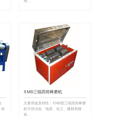
用，...
XMB三辊四筒棒磨机
地
主要用途及特性：XMB型三辊四筒棒磨
、科
机可供冶金、地质、化工、建材和煤
炭...