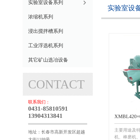
实验室设备系列
实验室设
浓缩机系列
浸出搅拌槽系列
工业浮选机系列
其它矿山选冶设备
CONTACT
联系我们：
0431-85810591
13904313841
XMBL420×
主要用途及
地址：长春市高新开发区超越
机、棒磨机
大街1188号