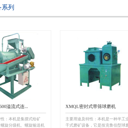
备系列
600溢流式连...
XMQL密封式带筛球磨机
特性：本机是集摆式给矿
主要用途及特性：本机是一种半工
、螺旋分级机、螺旋输送机
干式磨矿设备，它是按克鲁伯型球