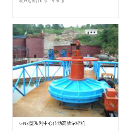
轮只起搅拌矿浆，矿浆循...
GNZ型系列中心传动高效浓缩机