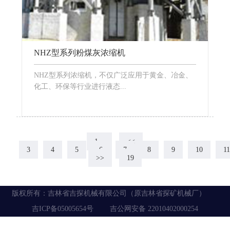
NHZ型系列粉煤灰浓缩机
NHZ型系列浓缩机，不仅广泛应用于黄金、冶金、
化工、环保等行业进行液态...
1...
<<
3
4
5
6
7
8
9
10
1
>>
19
版权所有：
吉林省吉探机械有限公司（原吉林省探矿机械厂）
吉ICP备05005654号
吉公网安备 22010402000254