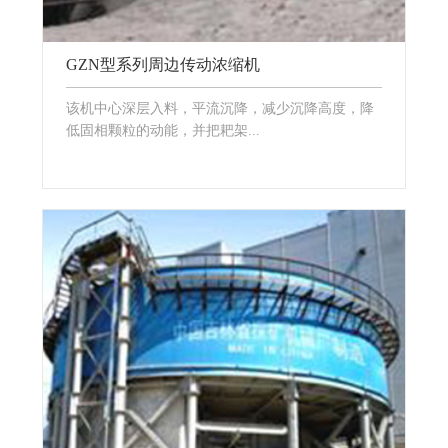
GZN型系列周边传动浓缩机
该机中心深层入料，平流沉降，减少沉降高度，降
低固相颗粒的动能，并把耙架...