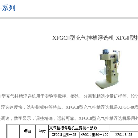
备系列
XFGCⅡ型充气挂槽浮选机 XFGⅡ
GCⅡ型充气挂槽浮选机用于实验室搅拌、擦洗、分离和精选少量矿样等。设
浮选速度快，选别指标好等特点。XFGCⅡ型充气挂槽浮选机是XFGC-
级调速，数字显示，调整精确，运转可靠。XFGCⅡ型充气挂槽浮选机采用